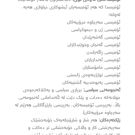
ئۆفیسدا کە هەر ئۆفیسەیان ئیشوکاری جیاوازی هەیە،
لەوانە:
ئۆفیسی سەرچاوە مرۆییەکان
ئۆفیسی ژن و دیموکراسی
ئۆفیسی گەشەپێدان
ئۆفیسی گەنجان وخوێندکاران
ئۆفیسی ڕاگەیاندن
ئۆفیسی ئەندازیاران
ئۆفیسی مامۆستایان
ئۆفیسی توێژینەوەی زانستی
ئۆفیسی پەیوەندییە گشتییەکان
ئەنجومەنی سیاسی:
بریاری سیاسی و یەکلاکەرەوەی
جولانەکە دەدات و پێک دێت لە (ئەندامانی ئەنجومەنی
باڵا، بەرپرسی ئۆفیسەکان، بەرپرسی پارێزگاکانی هەرێم لە
سەرچاوە مرۆییەکان).
رێکخەرەکان:
هەر شار و شارۆچکەیەک خۆبەخشێک
سەرپەرشتی کار و چالاکی خۆبەخشانی تر دەکات و