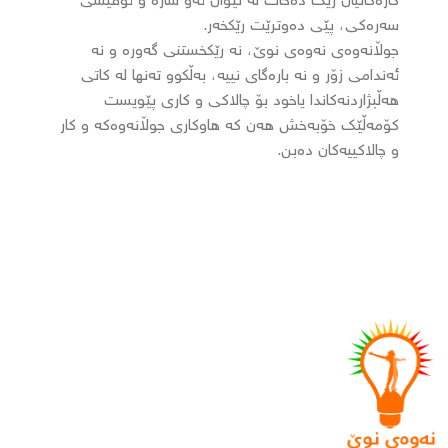
کارەکانیان رێک دەخات لە نێوان ئەو شارە و ئۆفیسی
سەرەکی، پێی دەوترێت رێکخەر.
جوڵانەوەی نەوەی نوێ، نە رێکخستنی گەورە و نە
ئەندامی زۆر و نە بارەگای نییە، بەڵکوو تەنها لە کاتی
هەڵبژاردنەکاندا یاخود بۆ چالاکی و کاری پێویست
کۆمەڵێک خۆبەخش هەن کە هاوکاری جوڵانەوەکە و کار
و چالاکییەکان دەبن.