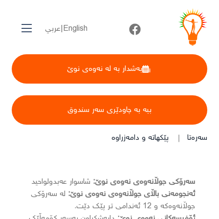
English
|
عربي
بەشدار بە لە نەوەی نوێ
ببە بە چاودێری سەر سندوق
سەرەتا
پێکهاتە و دامەزراوە
سەرۆکی جوڵانەوەی نەوەی نوێ:
شاسوار عەبدولواحید
ئەنجومەنی باڵای جوڵانەوەی نەوەی نوێ:
لە سەرۆکی
جوڵانەوەکە و 12 ئەندامی تر پێک دێت.
ئۆفیسەکانی نەوەی نوێ:
دابەشکراون بەسەر کۆمەڵێک