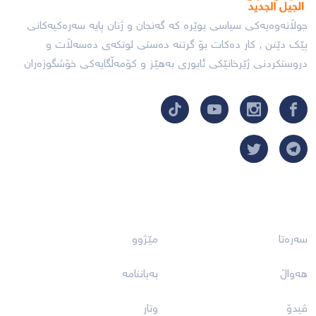
جوڵانەوەیەکی سیاسی بوێرە کە گەنجان و ژنان پایە سەرەکیەکانی
پێک دێنن , کار دەکات بۆ گرتنە دەستی لوتکەی دەسەڵات و
دروستکردنی ژێرخانێکی ئابورى بەهێز و کۆمەڵگایەکى خۆشگوزەران
بەستەرەکان
سەرەتا
مێژوو
هەواڵ
بەیاننامە
ڤیدۆ
وتار